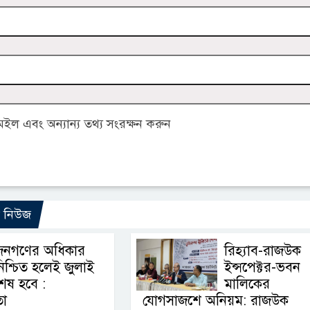
ল এবং অন্যান্য তথ্য সংরক্ষন করুন
ো নিউজ
জনগণের অধিকার
রিহ্যাব-রাজউক
িশ্চিত হলেই জুলাই
ইন্সপেক্টর-ভবন
েষ হবে :
মালিকের
তা
যোগসাজশে অনিয়ম: রাজউক