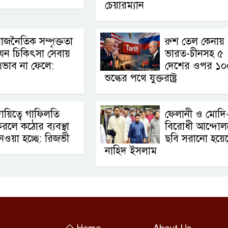
চেয়ারম্যান
াজনৈতিক সম্পৃক্ততা
রুশ তেল কেনায়
েন চিকিৎসা সেবায়
ভারত-চীনসহ ৫
্রভাব না ফেলে:
দেশের ওপর ১
শুল্কের পথে যুক্তরাষ্ট্র
ায়িত্বে গাফিলতি
ফেলানী ও মোদি
রলে কঠোর ব্যবস্থা
বিরোধী আন্দোল
েওয়া হচ্ছে: রিজভী
ছবি সরানো হয়ে
নাহিদ ইসলাম