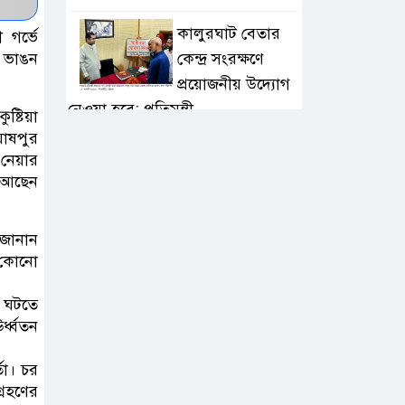
কালুরঘাট বেতার
 গর্ভে
কেন্দ্র সংরক্ষণে
। ভাঙন
প্রয়োজনীয় উদ্যোগ
নেওয়া হবে: প্রতিমন্ত্রী
ষ্টিয়া
ঘোষপুর
রান্নার গ্যাস খরচ
 নেয়ার
ে আছেন
কমানোর ৯টি উপায়
 জানান
কোনো শিল্পীকে
র কোনো
এভাবে অপ্রীতিকর
অভিজ্ঞতার
া ঘটতে
মুখোমুখি করা উচিত নয়: হাসান
র্ধ্বতন
তা। চর
৩৮ সেনা নিহতের
্রহণের
পর হুথিদের বিরুদ্ধে