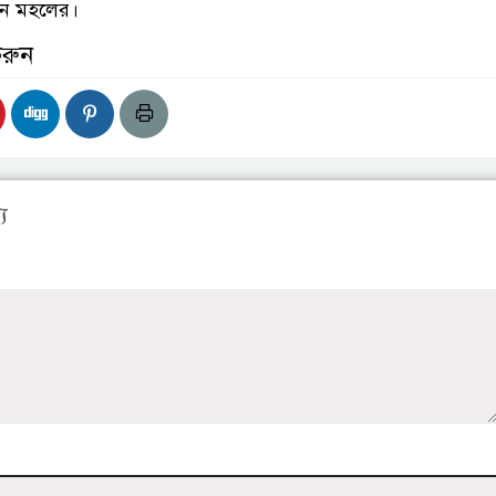
তন মহলের।
করুন
য