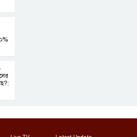
০০%
-
নের
ছে?: