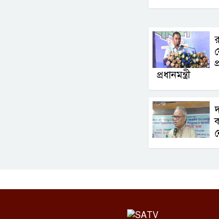
র
য
প
প্রধানমন্ত্রী
দ
ক
ন