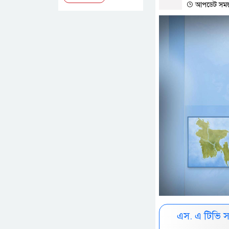
আপডেট সময় :
এস. এ টিভি 