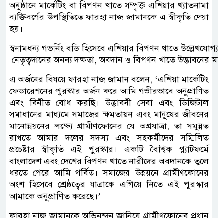
অনুষ্ঠানে মার্কেটিং বা বিপণন খাতে সম্পৃক্ত এশিয়ার খ্যাতনামা
ব্যক্তিবর্গের উপস্থিতিতে ফারহা নাজ জামানকে এ স্বীকৃতি দেয়া
হয়।
স্বনামধন্য গভর্নিং বডি হিসেবে এশিয়ার বিপণন খাতে উল্লেখযোগ
নেতৃত্বদানের অনন্য দক্ষতা, অবদান ও বিপণন খাতে উদ্ভাবনের মাধ্
এ অর্জনের বিষয়ে ফারহা নাজ জামান বলেন, ‘এশিয়া মার্কেটিং
ফেডারেশনের পুরস্কার অর্জন করে আমি গভীরভাবে অনুপ্রাণিত
এবং বিনীত বোধ করছি। উদ্ভাবনী সেবা এবং ডিজিটাল
সমাধানের মাধ্যমে সমাজের ক্ষমতায়ন এবং মানুষের জীবনের
মানোন্নয়নের লক্ষ্যে গ্রামীণফোনের যে অগ্রযাত্রা, তা সমুন্নত
রাখতে আমার দলের সদস্য এবং সহকর্মীদের সম্মিলিত
প্রচেষ্টার স্বীকৃতি এই পুরস্কার। একটি বৈশ্বিক প্ল্যাটফর্মে
বাংলাদেশ এবং দেশের বিপণন খাতে নারীদের অবদানকে তুলে
ধরতে পেরে আমি গর্বিত। সমাজের উন্নয়নে গ্রামীণফোনের
অংশ হিসেবে শ্রেষ্ঠত্বের যাত্রাকে এগিয়ে নিতে এই পুরস্কার
আমাকে অনুপ্রাণিত করেছে।’
ফারহা নাজ জামানকে অভিনন্দন জানিয়ে গ্রামীণফোনের প্রধান