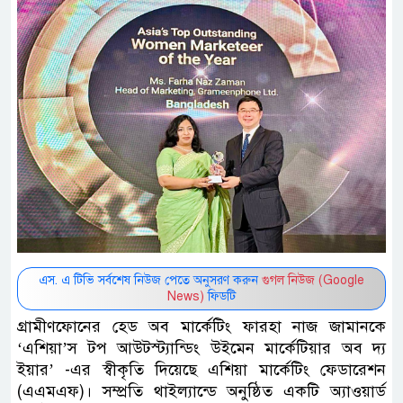
এস. এ টিভি সর্বশেষ নিউজ পেতে অনুসরণ করুন
গুগল নিউজ (Google
News)
ফিডটি
গ্রামীণফোনের হেড অব মার্কেটিং ফারহা নাজ জামানকে
‘এশিয়া’স টপ আউটস্ট্যান্ডিং উইমেন মার্কেটিয়ার অব দ্য
ইয়ার’ -এর স্বীকৃতি দিয়েছে এশিয়া মার্কেটিং ফেডারেশন
(এএমএফ)। সম্প্রতি থাইল্যান্ডে অনুষ্ঠিত একটি অ্যাওয়ার্ড