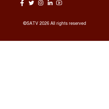
পালনকালে পুলিশ কনস্টেবলের
মৃত্যু
প্রতিবন্ধী সেবা প্রকল্পে শেখ
©SATV 2026 All rights reserved
মোতালিবের বিরুদ্ধে নারী হয়রানির
অভিযোগ
ফেনীতে কোটি টাকার ভারতীয় পন্য
উদ্ধার করেছে বিজিবি