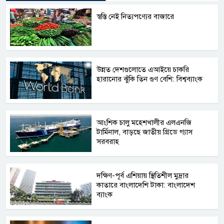
স্বস্তি নেই নিত্যপণ্যের বাজারে
উন্নত দেশগুলোতে এআইয়ে চাকরি
হারানোর ঝুঁকি তিন গুণ বেশি: বিশ্বব্যাংক
আংশিক চালু মহেশখালীর এলএনজি
টার্মিনাল, বাড়ছে জাতীয় গ্রিডে গ্যাস
সরবরাহ
দক্ষিণ-পূর্ব এশিয়ায় স্থিতিশীল মুদ্রার
কাতারে বাংলাদেশি টাকা: বাংলাদেশ
ব্যাংক