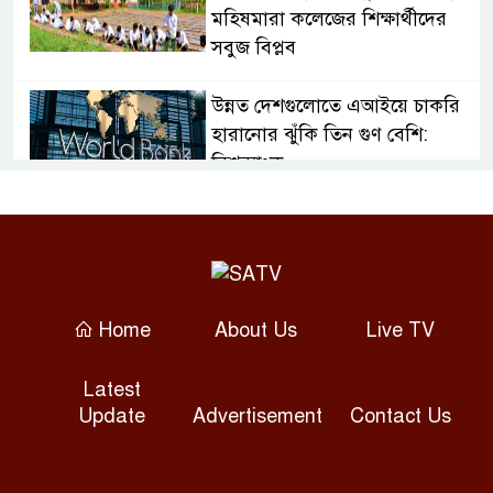
মহিষমারা কলেজের শিক্ষার্থীদের
সবুজ বিপ্লব
উন্নত দেশগুলোতে এআইয়ে চাকরি
হারানোর ঝুঁকি তিন গুণ বেশি:
বিশ্বব্যাংক
শেয়ারবাজার কারসাজি: সাকিবসহ
১৫ জনের বিরুদ্ধে শিগগির চার্জশিট
বাংলাদেশি কৃষি শ্রমিক নেবে ওমান,
Home
About Us
Live TV
ভিসা আবেদন শুরু
Latest
Update
Advertisement
Contact Us
দুর্নীতি তদন্ত: চার সিটি প্রকৌশলীর
দেশত্যাগ ঠেকাতে ইমিগ্রেশনকে
নির্দেশ