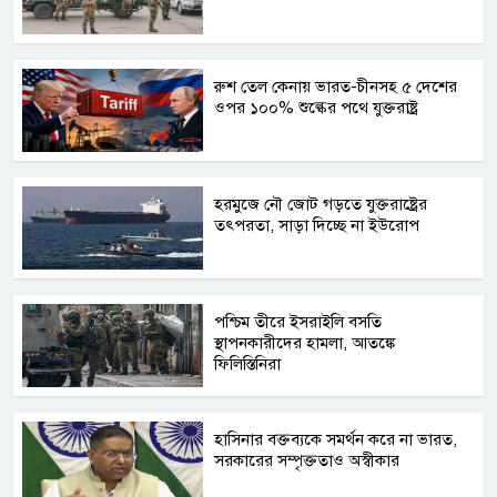
রুশ তেল কেনায় ভারত-চীনসহ ৫ দেশের
ওপর ১০০% শুল্কের পথে যুক্তরাষ্ট্র
হরমুজে নৌ জোট গড়তে যুক্তরাষ্ট্রের
তৎপরতা, সাড়া দিচ্ছে না ইউরোপ
পশ্চিম তীরে ইসরাইলি বসতি
স্থাপনকারীদের হামলা, আতঙ্কে
ফিলিস্তিনিরা
হাসিনার বক্তব্যকে সমর্থন করে না ভারত,
সরকারের সম্পৃক্ততাও অস্বীকার