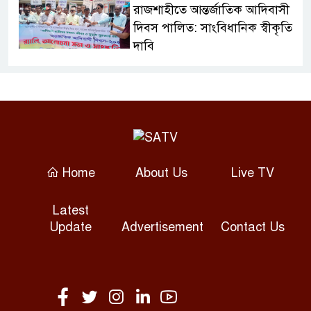
রাজশাহীতে আন্তর্জাতিক আদিবাসী
দিবস পালিত: সাংবিধানিক স্বীকৃতি
দাবি
শেরপুরে নৃ-গোষ্ঠীদের জীবনমান
উন্নয়নে নেই কার্যকর উদ্যোগ
বান্দরবানে আন্তর্জাতিক আদিবাসী
দিবস উদযাপন
Home
About Us
Live TV
অসুস্থ রাবি শিক্ষার্থীকে এয়ার
Latest
অ্যাম্বুল্যান্সে ঢাকায় পাঠানো
Update
Advertisement
Contact Us
ফ্যাসিষ্ট সরকার দেশের স্বাস্থ্য খাতে
লুটপাট করে গেছে : স্বাস্থ্য মন্ত্রী