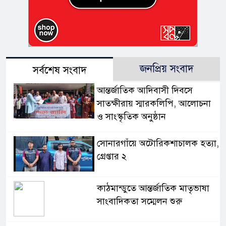
জনপ্রিয় সংবাদ
সর্বশেষ সংবাদ
আন্তর্জাতিক আদিবাসী দিবসে
সাতক্ষীরায় স্মারকলিপি, আলোচনা
ও সাংস্কৃতিক অনুষ্ঠান
সোনারগাঁয়ে অটোরিকশাচালক হত্যা,
গ্রেপ্তার ২
কাঠমান্ডুতে আন্তর্জাতিক মাতৃভাষা
সাংবাদিকতা সম্মেলন শুরু