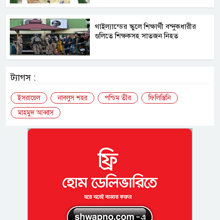
থাইল্যান্ডের স্কুলে শিক্ষার্থী বন্দুকধারীর
গুলিতে শিক্ষকসহ সাতজন নিহত
ট্যাগস :
ইসরায়েল
নাবলুস শহর
পশ্চিম তীর
ফিলিস্তিনি
মাহমুদ আব্বাস