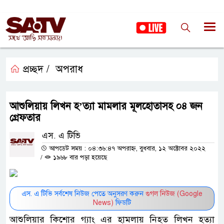
প্রচ্ছদ /
অপরাধ
আশুলিয়ায় লিখন হ’ত্যা মামলার মূলহোতাসহ ০৪ জন
গ্রেফতার
এস. এ টিভি
আপডেট সময় : ০৪:৩৬:৪৭ অপরাহ্ন, বুধবার, ১২ অক্টোবর ২০২২
/
১৯৬৮ বার পড়া হয়েছে
এস. এ টিভি সর্বশেষ নিউজ পেতে অনুসরণ করুন
গুগল নিউজ (Google
News)
ফিডটি
আশুলিয়ার কিশোর গ্যাং এর হামলায় নিহত লিখন হত্যা