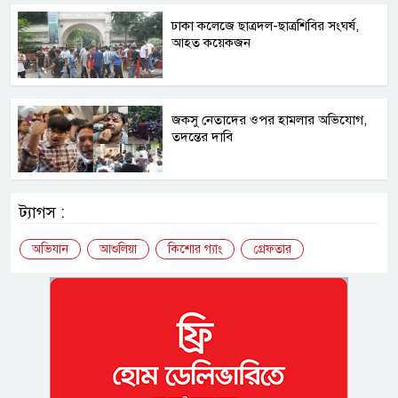
ঢাকা কলেজে ছাত্রদল-ছাত্রশিবির সংঘর্ষ,
আহত কয়েকজন
জকসু নেতাদের ওপর হামলার অভিযোগ,
তদন্তের দাবি
ট্যাগস :
অভিযান
আশুলিয়া
কিশোর গ্যাং
গ্রেফতার