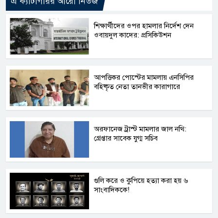
এ ক্যাটাগরির আরো নিউজ
শিক্ষার্থীদের ওপর হামলার নির্দেশ দেন
ওবায়দুল কাদের: প্রসিকিউশন
আপত্তিকর পোস্টের মামলায় এনসিপির
বহিষ্কৃত নেতা তানভীর কারাগারে
অরফানেজ ট্রাস্ট মামলার জাল নথি:
গ্রেপ্তার সাবেক যুগ্ম সচিব
গুলি করে ও কুপিয়ে হত্যা করা হয় ৬
সাংবাদিককে!