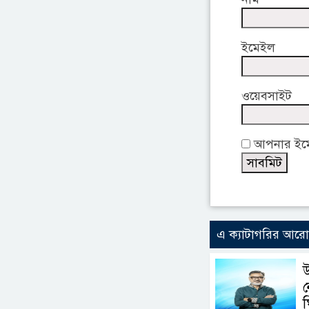
ইমেইল
ওয়েবসাইট
আপনার ইমেই
এ ক্যাটাগরির আর
উ
ন
ঘ