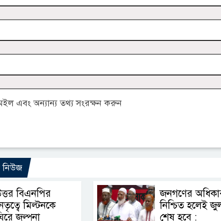
ল এবং অন্যান্য তথ্য সংরক্ষন করুন
ো নিউজ
ত্তর বিএনপির
জনগণের অধিকা
েতৃত্বে মিল্টনকে
নিশ্চিত হলেই জু
িরে জল্পনা
শেষ হবে :