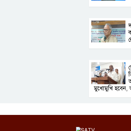
দ
ক
ন
শ
ড
আ
মুখোমুখি হবেন, 