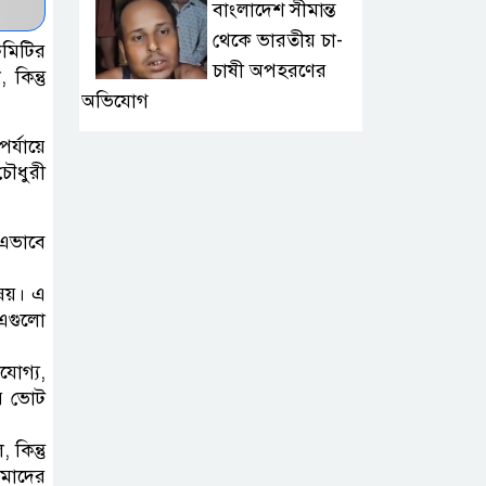
বাংলাদেশ সীমান্ত
থেকে ভারতীয় চা-
কমিটির
চাষী অপহরণের
কিন্তু
অভিযোগ
র্যায়ে
রাশিয়ায় নতুন ৫০
চৌধুরী
হাজার সেনা
পাঠাচ্ছে উত্তর
 এভাবে
কোরিয়া, দাবি জেলেনস্কির
িষয়। এ
চাঁদপুরে মাদকসহ
 এগুলো
এমবিবিএস
োগ্য,
চিকিৎসক আটক
ের ভোট
ইরানের শীর্ষ
কিন্তু
নিরাপত্তা পরিষদে
আমাদের