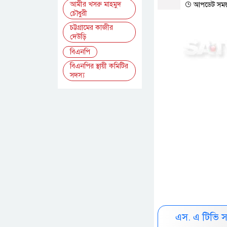
আমীর খসরু মাহমুদ
আপডেট সময় 
চৌধুরী
চট্টগ্রামের কাজীর
দেউড়ি
বিএনপি
বিএনপির স্থায়ী কমিটির
সদস্য
এস. এ টিভি 