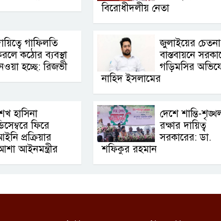
বিরোধীদলীয় নেতা
ায়িত্বে গাফিলতি
জুলাইয়ের চেতনা
রলে কঠোর ব্যবস্থা
বাস্তবায়নে সরকা
েওয়া হচ্ছে: রিজভী
গড়িমসির অভিয
নাহিদ ইসলামের
েখ হাসিনা
দেশে শান্তি-শৃঙ্খ
িসেম্বরে ফিরে
রক্ষার দায়িত্ব
ইনি প্রক্রিয়ার
সরকারের: ডা.
আশা আইনমন্ত্রীর
শফিকুর রহমান