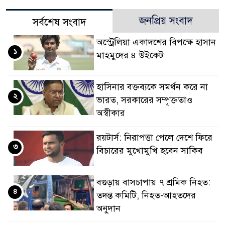
জনপ্রিয় সংবাদ
সর্বশেষ সংবাদ
অস্ট্রেলিয়া একাদশের বিপক্ষে হাসান
১
মাহমুদের ৪ উইকেট
হাসিনার বক্তব্যকে সমর্থন করে না
২
ভারত, সরকারের সম্পৃক্ততাও
অস্বীকার
রয়টার্স: নিরাপত্তা পেলে দেশে ফিরে
৩
বিচারের মুখোমুখি হবেন সাকিব
বগুড়ায় বাসচাপায় ৭ শ্রমিক নিহত:
৪
তদন্ত কমিটি, নিহত-আহতদের
অনুদান