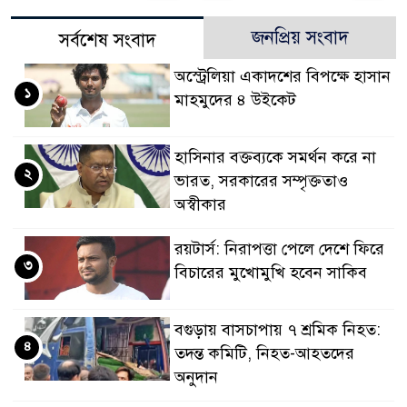
জনপ্রিয় সংবাদ
সর্বশেষ সংবাদ
অস্ট্রেলিয়া একাদশের বিপক্ষে হাসান
১
মাহমুদের ৪ উইকেট
হাসিনার বক্তব্যকে সমর্থন করে না
২
ভারত, সরকারের সম্পৃক্ততাও
অস্বীকার
রয়টার্স: নিরাপত্তা পেলে দেশে ফিরে
৩
বিচারের মুখোমুখি হবেন সাকিব
বগুড়ায় বাসচাপায় ৭ শ্রমিক নিহত:
৪
তদন্ত কমিটি, নিহত-আহতদের
অনুদান