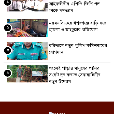
১
আইনজীবীর এপিপি-জিপি পদ
থেকে পদত্যাগ
ময়মনসিংহের ঈশ্বরগঞ্জে বাড়ি-ঘরে
২
হামলা ও ভাংচুরের অভিযোগ
বরিশালে নতুন পুলিশ কমিশনারের
৩
যোগদান
লংলেই পাড়ার মানুষের পানির
৪
সংকট দূর করতে সেনাবাহিনীর
নতুন উদ্যোগ
ঝালকাঠি সদর পৌরসভার সমস্যা ও
৫
সম্ভাবনা বিষয়ক নাগরিক সংলাপ
অনুষ্ঠিত