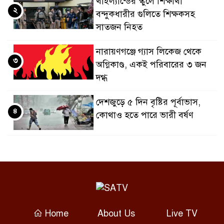
থাইল্যান্ডের স্কুলে শিক্ষার্থী
২
বন্দুকধারীর গুলিতে শিক্ষকসহ
সাতজন নিহত
নারায়ণগঞ্জে গ্যাস লিকেজ থেকে
৩
অগ্নিকাণ্ড, একই পরিবারের ৩ জন
দগ্ধ
দেশজুড়ে ৫ দিন বৃষ্টির পূর্বাভাস,
৪
কোথাও হতে পারে ভারী বর্ষণ
সুপ্রিম কোর্টের বাধার পরও
৫
নাগরিকত্ব নীতিতে ফের কঠোর ট্রাম্প
অস্ত্রের ঘাটতি স্বীকার করলেন ট্রাম্প,
৬
বললেন যুদ্ধ ‘খুব শিগগিরই’ শেষ
Home
About Us
Live TV
হবে