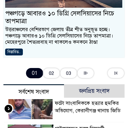
পঞ্চগড়ে আবারও ১০ ডিগ্রি সেলসিয়াসের নিচে
তাপমাত্রা
উত্তরাঞ্চলের বেশিরভাগ জেলায় তীব্র শীত অনুভূত হচ্ছে।
পঞ্চগড়ে আবারও ১০ ডিগ্রি সেলসিয়াসের নিচে তাপমাত্রা।
মেহেরপুরে শৈত্যপ্রবাহ না থাকলেও কনকনে ঠাণ্ডা
বিস্তারিত..
01
02
03
জনপ্রিয় সংবাদ
সর্বশেষ সংবাদ
ফটো সাংবাদিককে হত্যার হুমকির
১
অভিযোগ, কেরানীগঞ্জ থানায় জিডি