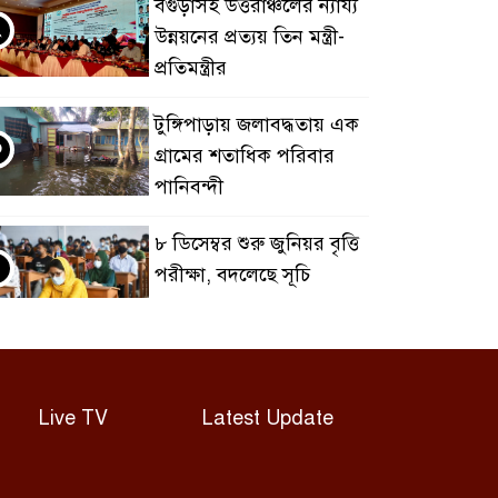
বগুড়াসহ উত্তরাঞ্চলের ন্যায্য
২
উন্নয়নের প্রত্যয় তিন মন্ত্রী-
প্রতিমন্ত্রীর
টুঙ্গিপাড়ায় জলাবদ্ধতায় এক
৩
গ্রামের শতাধিক পরিবার
পানিবন্দী
৮ ডিসেম্বর শুরু জুনিয়র বৃত্তি
৪
পরীক্ষা, বদলেছে সূচি
জামালপুরে ডিপ্লোমা
৫
কৃষিবিদ ইনস্টিটিউশনের
প্রতিষ্ঠাবার্ষিকী উদযাপন
Live TV
Latest Update
জ্বালানি খাতের
৬