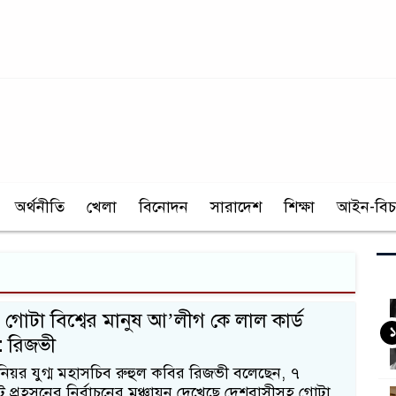
অর্থনীতি
খেলা
বিনোদন
সারাদেশ
শিক্ষা
আইন-বিচ
ি গোটা বিশ্বের মানুষ আ’লীগ কে লাল কার্ড
১
: রিজভী
িয়র যুগ্ম মহাসচিব রুহুল কবির রিজভী বলেছেন, ৭
ভট প্রহসনের নির্বাচনের মঞ্চায়ন দেখেছে দেশবাসীসহ গোটা