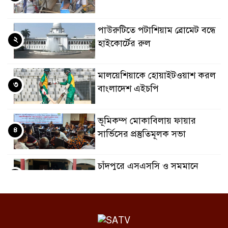
পাউরুটিতে পটাশিয়াম ব্রোমেট বন্ধে
২
হাইকোর্টের রুল
মালয়েশিয়াকে হোয়াইটওয়াশ করল
৩
বাংলাদেশ এইচপি
ভূমিকম্প মোকাবিলায় ফায়ার
৪
সার্ভিসের প্রস্তুতিমূলক সভা
চাঁদপুরে এসএসসি ও সমমানে
৫
জিপিএ-৫ পেয়েছে ১,২২৪ জন
পাঁচ হত্যা মামলায় সাবেক জেলা
৬
পরিষদ চেয়ারম্যান কারাগারে