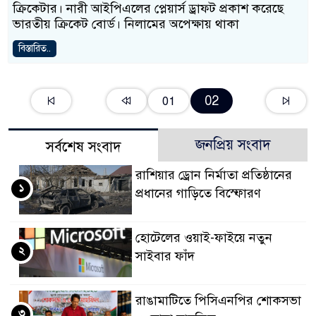
ক্রিকেটার। নারী আইপিএলের প্লেয়ার্স ড্রাফট প্রকাশ করেছে
ভারতীয় ক্রিকেট বোর্ড। নিলামের অপেক্ষায় থাকা
বিস্তারিত..
02
01
জনপ্রিয় সংবাদ
সর্বশেষ সংবাদ
রাশিয়ার ড্রোন নির্মাতা প্রতিষ্ঠানের
১
প্রধানের গাড়িতে বিস্ফোরণ
হোটেলের ওয়াই-ফাইয়ে নতুন
২
সাইবার ফাঁদ
রাঙামাটিতে পিসিএনপির শোকসভা
৩