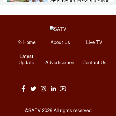
সেনাবাহিনীর প্রশিক্ষণে রাঙামাটির
১৫ নারী স্বাস্থ্যকর্মী
২০ আগস্ট রাষ্ট্রপতি নির্বাচন, ১৩
আগস্ট মনোনয়ন দাখিল
Home
About Us
Live TV
বগুড়া জেলা বিএনপির উদ্যোগে
রিয়াদে জুলাই শহীদদের স্মরণে
Latest
দোয়া ও আলোচনা সভা অনুষ্ঠিত।
Update
Advertisement
Contact Us
ঢাকার নদীদূষণ রোধে
কর্মপরিকল্পনা চাইলেন প্রধানমন্ত্রী
আট বছর পর বড় পর্দায় ফিরছেন
প্রীতি জিনতা, জানালেন দীর্ঘ
বিরতির কারণ
©SATV 2026 All rights reserved