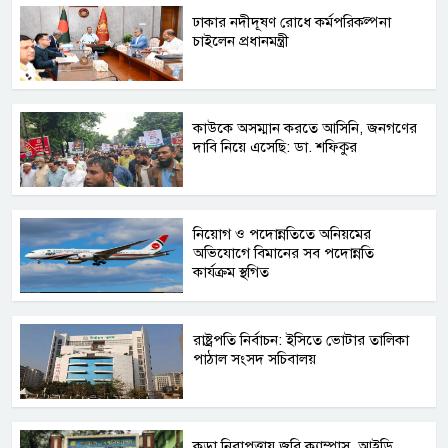
ঢাকার নদীদূষণ রোধে কর্মপরিকল্পনা
চাইলেন প্রধানমন্ত্রী
কাউকে অসম্মান করতে আসিনি, জনগণের
দাবি নিয়ে এসেছি: ডা. শফিকুর
নিয়োগ ও পদোন্নতিতে অনিয়মের
অভিযোগে বিমানের সব পদোন্নতি
কার্যক্রম স্থগিত
রাষ্ট্রপতি নির্বাচন: ইসিতে ভোটার তালিকা
পাঠাল সংসদ সচিবালয়
কড়া নিরাপত্তায় জবি ক্যাম্পাস, আইডি