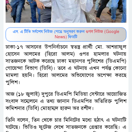
এস. এ টিভি সর্বশেষ নিউজ পেতে অনুসরণ করুন
গুগল নিউজ (Google
News)
ফিডটি
ঢাকা-১৭ আসনের উপনির্বাচনে স্বতন্ত্র প্রার্থী মো. আশরাফুল
হোসেন আলমের (হিরো আলম) ওপর হামলার ঘটনায়
সাতজনকে আটক করেছে ঢাকা মহানগর পুলিশের (ডিএমপি)
গোয়েন্দা বিভাগ (ডিবি)। তবে এ ঘটনায় এখন পর্যন্ত কোনো
মামলা হয়নি। হিরো আলমের অভিযোগের অপেক্ষা করছে
পুলিশ।
আজ (১৮ জুলাই) দুপুরে ডিএমপি মিডিয়া সেন্টারে আয়োজিত
সংবাদ সম্মেলনে এ তথ্য জানান ডিএমপির অতিরিক্ত পুলিশ
কমিশনার (ডিবি) মোহাম্মদ হারুন অর রশীদ।
তিনি বলেন, তিন থেকে চার মিনিটের মধ্যে হঠাৎ এ ঘটনাটি
ঘটেছে। ভিডিও ফুটেজ দেখে সাতজনকে গ্রেপ্তার করেছি। এ