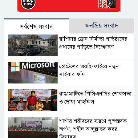
জনপ্রিয় সংবাদ
সর্বশেষ সংবাদ
রাশিয়ার ড্রোন নির্মাতা প্রতিষ্ঠানের
প্রধানের গাড়িতে বিস্ফোরণ
হোটেলের ওয়াই-ফাইয়ে নতুন
সাইবার ফাঁদ
রাঙামাটিতে পিসিএনপির শোকসভা
ও দোয়া মাহফিল
শার্শায় শহীদদের স্মরণে পুষ্পস্তবক
অর্পণ, শহীদ আব্দুল্লাহর কবর
জিয়ারত