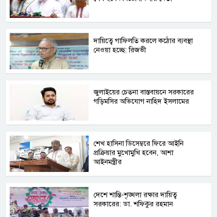
দায়িত্বে গাফিলতি করলে কঠোর ব্যবস্থা
নেওয়া হচ্ছে: রিজভী
জুলাইয়ের চেতনা বাস্তবায়নে সরকারের
গড়িমসির অভিযোগ নাহিদ ইসলামের
শেখ হাসিনা ডিসেম্বরে ফিরে আইনি
প্রক্রিয়ার মুখোমুখি হবেন, আশা
আইনমন্ত্রীর
দেশে শান্তি-শৃঙ্খলা রক্ষার দায়িত্ব
সরকারের: ডা. শফিকুর রহমান