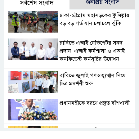
জনপ্রিয় সংবাদ
সর্বশেষ সংবাদ
ঢাকা-চট্টগ্রাম মহাসড়কের কুমিল্লায়
বড় বড় গর্ত যান চলাচলে ঝুঁকি
রাবিতে এআই নেভিগেটর সনদ
প্রদান, এআই কর্মশালা ও এআই
কনফিডেন্ট কর্মসূচির উদ্বোধন
রাবিতে জুলাই গণঅভ্যুত্থান নিয়ে
চিত্র প্রদর্শনী শুরু
প্রধানমন্ত্রীকে বরণে প্রস্তুত বাঁশখালী
সোমবার এসএসসি ও সমমানের
ফল প্রকাশ