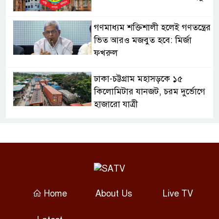
গণমাধ্যম শক্তিশালী হলেই গণতন্ত্রের
ভিত আরও মজবুত হবে: মির্জা
ফখরুল
ঢাকা-চট্টগ্রাম মহাসড়কে ১৫
কিলোমিটার যানজট, চরম দুর্ভোগে
হাজারো যাত্রী
হাসপাতালে ভর্তি মিঠুন চক্রবর্তী, কী
হয়েছে অভিনেতার?
ফটো সাংবাদিককে হত্যার হুমকির
অভিযোগ, কেরানীগঞ্জ থানায় জিডি
Home
About Us
Live TV
থাইল্যান্ডের স্কুলে শিক্ষার্থী