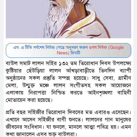
এস. এ টিভি সর্বশেষ নিউজ পেতে অনুসরণ করুন
গুগল নিউজ (Google
News)
ফিডটি
বাউল সমাট লালন সাঁইর ১৩২ তম তিরোধান দিবস উপলক্ষ্যে
কুষ্টিয়ার ছেঁউড়িয়া লালন আঁখড়াবাড়ীতে তিনদিন ব্যাপী
অনুষ্ঠানের সকল প্রস্তুতি সম্পন্ন হয়েছে। সাধু সেবা, গ্রামীণ
মেলা, উন্মুক্ত মঞ্চে লালন সংগীতসহ সকল আয়োজনে
এলাকায় নিরাপত্তা নিশ্চিত করতে আইনশৃঙ্খলা বাহিনী
মোতায়েন করা হয়েছে।
প্রতি বছর সাঁইজীর তিরোধান দিবসের মত এবারও এসেছেন।
এখানে আসেন সাঁইজীর বাণী শুনতে। লালনের গান মানুষের
জীবনের সংবিধান। যা শুনলে, মানলে আত্মা পবিত্র হয়। এমন
কথা জানালেন এসব ভক্ত বাউলরা।