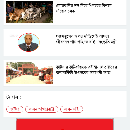
কোরবানির ঈদ ঘিরে শিবচরে বিশাল
ষাঁড়ের চমক
ধ্বংসস্তূপের ওপর দাঁড়িয়েই আমরা
জীবনের গান গাইতে চাই : সংস্কৃতি মন্ত্রী
কুষ্টিয়ার কুঠিবাড়িতে রবীন্দ্রনাথ ঠাকুরের
জন্মবার্ষিকী উৎসবের সমাপনী আজ
ট্যাগস :
কুষ্টিয়া
লালন আঁখড়াবাড়ী
লালন সাঁই