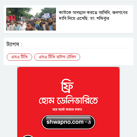
কাউকে অসম্মান করতে আসিনি, জনগণের
দাবি নিয়ে এসেছি: ডা. শফিকুর
ট্যাগস :
এসএ টিভি
এসএ টিভি রাউন্ড টেবিল