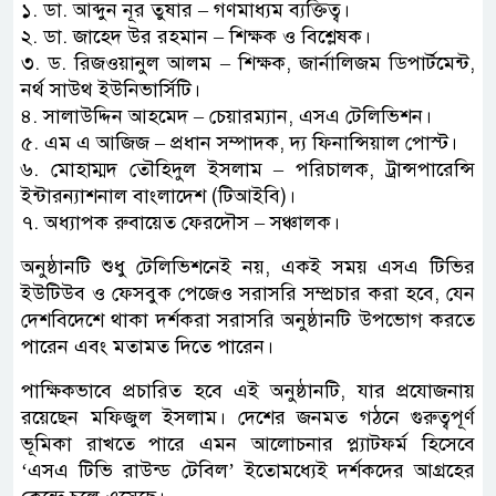
১. ডা. আব্দুন নূর তুষার – গণমাধ্যম ব্যক্তিত্ব।
২. ডা. জাহেদ উর রহমান – শিক্ষক ও বিশ্লেষক।
৩. ড. রিজওয়ানুল আলম – শিক্ষক, জার্নালিজম ডিপার্টমেন্ট,
নর্থ সাউথ ইউনিভার্সিটি।
৪. সালাউদ্দিন আহমেদ – চেয়ারম্যান, এসএ টেলিভিশন।
৫. এম এ আজিজ – প্রধান সম্পাদক, দ্য ফিনান্সিয়াল পোস্ট।
৬. মোহাম্মদ তৌহিদুল ইসলাম – পরিচালক, ট্রান্সপারেন্সি
ইন্টারন্যাশনাল বাংলাদেশ (টিআইবি)।
৭. অধ্যাপক রুবায়েত ফেরদৌস – সঞ্চালক।
অনুষ্ঠানটি শুধু টেলিভিশনেই নয়, একই সময় এসএ টিভির
ইউটিউব ও ফেসবুক পেজেও সরাসরি সম্প্রচার করা হবে, যেন
দেশবিদেশে থাকা দর্শকরা সরাসরি অনুষ্ঠানটি উপভোগ করতে
পারেন এবং মতামত দিতে পারেন।
পাক্ষিকভাবে প্রচারিত হবে এই অনুষ্ঠানটি, যার প্রযোজনায়
রয়েছেন মফিজুল ইসলাম। দেশের জনমত গঠনে গুরুত্বপূর্ণ
ভূমিকা রাখতে পারে এমন আলোচনার প্ল্যাটফর্ম হিসেবে
‘এসএ টিভি রাউন্ড টেবিল’ ইতোমধ্যেই দর্শকদের আগ্রহের