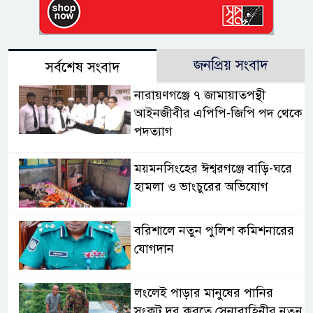
জনপ্রিয় সংবাদ
সর্বশেষ সংবাদ
নারায়ণগঞ্জে ৭ জামায়াতপন্থী
আইনজীবীর এপিপি-জিপি পদ থেকে
পদত্যাগ
ময়মনসিংহের ঈশ্বরগঞ্জে বাড়ি-ঘরে
হামলা ও ভাংচুরের অভিযোগ
বরিশালে নতুন পুলিশ কমিশনারের
যোগদান
লংলেই পাড়ার মানুষের পানির
সংকট দূর করতে সেনাবাহিনীর নতুন