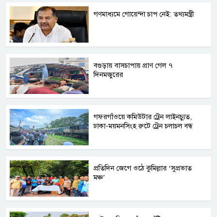
গণমাধ্যমে গোয়েন্দা চাপ নেই: তথ্যমন্ত্রী
বগুড়ায় বাসচাপায় প্রাণ গেল ৭
দিনমজুরের
গফরগাঁওয়ে কমিউটার ট্রেন লাইনচ্যুত,
ঢাকা-ময়মনসিংহ রুটে ট্রেন চলাচল বন্ধ
প্রতিদিন জেগে ওঠে কুমিল্লার ‘সুপ্রভাত
মঞ্চ’