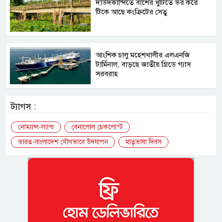
দাউদকান্দিতে বাঁশের খুঁটিতে ভর করে
টিকে আছে কংক্রিটের সেতু
আংশিক চালু মহেশখালীর এলএনজি
টার্মিনাল, বাড়ছে জাতীয় গ্রিডে গ্যাস
সরবরাহ
ট্যাগস :
নোম্যান্স-ল্যান্ড
বেনাপোল চেকপোস্ট
ভারত-বাংলাদেশ যৌথভাবে উদযাপন
মাতৃভাষা দিবস