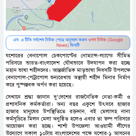
এস. এ টিভি সর্বশেষ নিউজ পেতে অনুসরণ করুন
গুগল নিউজ (Google
News)
ফিডটি
যশোরের বেনাপোল চেকপোস্টের নোম্যান্স-ল্যান্ডে সীমিত
পরিসরে ভারত-বাংলাদেশ যৌথভাবে উদযাপন করা হচ্ছে
মহান ভাষা শহীদদের। আন্তর্জাতিক মাতৃভাষা দিবসটি উপলক্ষে
বেনাপোল-পেট্রাপোল শুন্যরেখায় অস্থায়ী শহীদ মিনার নির্মাণ
করে পুষ্পস্তবক অর্পণ করা হয়েছে।
সেখানে শ্রদ্ধা জানান দু’দেশের রাজনৈতিক নেতা-কর্মী ও
প্রশাসনিক কর্মকর্তারা। অন্য বছর একুশে উৎসবে হাজার
হাজার মানুষের উপস্থিতিতে রক্তদান, বই মেলাসহ নানা
কর্মসূচিতে মিলন মেলা অনুষ্ঠিত হলেও এবার তা স্বল্প পরিসরে
আয়োজন করা হচ্ছে। শার্শা উপজেলা আওয়ামী লীগের
উদ্যোগে সকাল ১০টায় বাংলাদেশের পক্ষে যশোর-১ আসনের