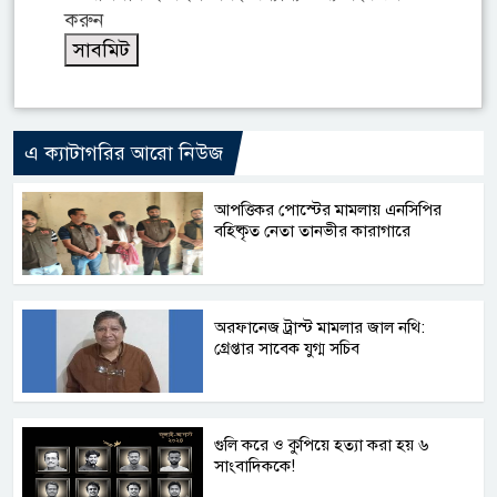
করুন
এ ক্যাটাগরির আরো নিউজ
আপত্তিকর পোস্টের মামলায় এনসিপির
বহিষ্কৃত নেতা তানভীর কারাগারে
অরফানেজ ট্রাস্ট মামলার জাল নথি:
গ্রেপ্তার সাবেক যুগ্ম সচিব
গুলি করে ও কুপিয়ে হত্যা করা হয় ৬
সাংবাদিককে!