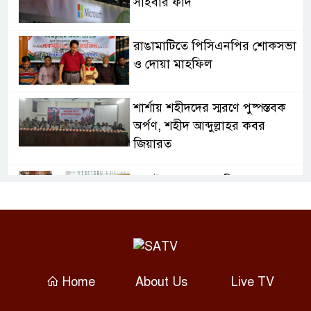
সাইবার ফাঁদ
রাঙামাটিতে পিসিএনপির শোকসভা
ও দোয়া মাহফিল
শার্শায় শহীদদের স্মরণে পুষ্পস্তবক
অর্পণ, শহীদ আব্দুল্লাহর কবর
জিয়ারত
জুলাই গণঅভ্যুত্থান দিবসে
ফরিদপুরে শহীদ পরিবারের পাশে
এমপি নায়াব ইউসুফ
গ্যাস সংকটে বিপর্যস্ত প্লাস্টিক ও
সিরামিক শিল্প, কমেছে উৎপাদন
Home
About Us
Live TV