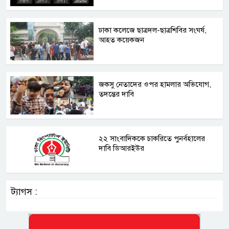
ঢাকা কলেজে ছাত্রদল-ছাত্রশিবির সংঘর্ষ,
আহত কয়েকজন
জকসু নেতাদের ওপর হামলার অভিযোগ,
তদন্তের দাবি
২২ সাংবাদিককে চাকরিতে পুনর্বহালের
দাবি ডিআরইউর
ট্যাগস :