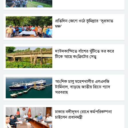
প্রতিদিন জেগে ওঠে কুমিল্লার ‘সুপ্রভাত
মঞ্চ’
দাউদকান্দিতে বাঁশের খুঁটিতে ভর করে
টিকে আছে কংক্রিটের সেতু
আংশিক চালু মহেশখালীর এলএনজি
টার্মিনাল, বাড়ছে জাতীয় গ্রিডে গ্যাস
সরবরাহ
ঢাকার নদীদূষণ রোধে কর্মপরিকল্পনা
চাইলেন প্রধানমন্ত্রী