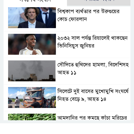
বিশ্বকাপ ব্যর্থতার পর উরুগুয়ের
কোচ ফোরলান
২০৩২ সাল পর্যন্ত রিয়ালেই থাকছেন
ভিনিসিয়ুস জুনিয়র
সৌদিতে হুথিদের হামলা, বিদেশিসহ
আহত ১১
সিলেটে দুই বাসের মুখোমুখি সংঘর্ষে
নিহত বেড়ে ৯, আহত ১৪
আমদানির পর কমছে কাঁচা মরিচের
দাম, সরবরাহ বাড়ায় স্বস্তি