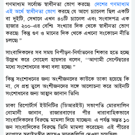
গণমাধ্যম সর্বোচ্চ স্বাধীনতা ভোগ করছে৷
দেশের গণমাধ্যম
এই অর্থে স্বাধীনতা ভোগ
করছে যে আগে চ্যানেল ছিল একটি
বা দুইটি, সেখানে এখন ৪০টি চ্যানেল এবং সংবাদপত্র এক
হাজার ২০০–এর বেশি৷ সংখ্যার দিক থেকে স্বাধীনতা ভোগ
করছে৷ কিন্তু গুণ ও মানের দিক থেকে এখনো সংকোচন নীতি
চলছে৷”
সাংবাদিকদের সব সময় নিপীড়ন-নির্যাতনের শিকার হতে হচ্ছে
উল্লেখ করে সোহেল হায়দার বলেন, ‘‘আগামী সেপ্টেম্বরের
মধ্যে সংশোধনের কথা বলা হচ্ছে৷”
কিন্তু সংশোধনের জন্য অংশীজনদের কাউকে ডাকা হয়েছে কি
না, সে প্রশ্ন তুলে অংশীজনদের সঙ্গে আলোচনা করে আইনটি
সংশোধনের জন্য আহ্বান জানান তিনি৷
ঢাকা রিপোর্টার্স ইউনিটির (ডিআরইউ) সভাপতি মোরসালিন
নোমানী জানান, রাজারবাগের পীর ধারাবাহিকভাবে
সাংবাদিকদের বিরুদ্ধে মামলা দিয়ে যাচ্ছেন৷ এ পর্যন্ত অন্তত ১০
জন সাংবাদিকের বিরুদ্ধে তিনি মামলা করেছেন৷ এই পীরের
ব্যাপারে স্বরাষ্ট্রমন্ত্রীর কাছেও স্মারকলিপি দেওয়া হয়েছিল৷