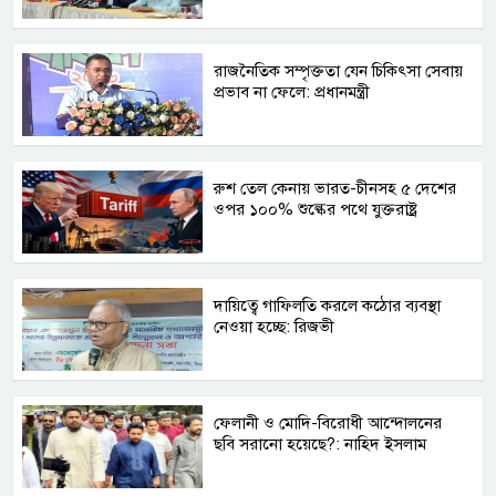
রাজনৈতিক সম্পৃক্ততা যেন চিকিৎসা সেবায়
প্রভাব না ফেলে: প্রধানমন্ত্রী
রুশ তেল কেনায় ভারত-চীনসহ ৫ দেশের
ওপর ১০০% শুল্কের পথে যুক্তরাষ্ট্র
দায়িত্বে গাফিলতি করলে কঠোর ব্যবস্থা
নেওয়া হচ্ছে: রিজভী
ফেলানী ও মোদি-বিরোধী আন্দোলনের
ছবি সরানো হয়েছে?: নাহিদ ইসলাম