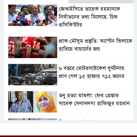
জেআইসিতে তারেক রহমানকে
নির্যাতনের তথ্য মিলেছে: চিফ
প্রসিকিউটর
প্রাক-মৌসুম প্রস্তুতি: অ্যাস্টন ভিলাকে
হারিয়ে বায়ার্নের জয়
৬ বছরে মোটরসাইকেল দুর্ঘটনায়
প্রাণ গেল ১৫ হাজার ৭১২ জনের
তনু হত্যা মামলা: ফের গ্রেপ্তার
সাবেক সেনাসদস্য হাফিজুর রহমান
রিহ্যাব-রাজউক ইন্সপেক্টর-ভবন
মালিকের যোগসাজশে অনিয়ম: