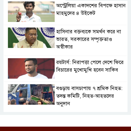
অস্ট্রেলিয়া একাদশের বিপক্ষে হাসান
মাহমুদের ৪ উইকেট
হাসিনার বক্তব্যকে সমর্থন করে না
ভারত, সরকারের সম্পৃক্ততাও
অস্বীকার
রয়টার্স: নিরাপত্তা পেলে দেশে ফিরে
বিচারের মুখোমুখি হবেন সাকিব
বগুড়ায় বাসচাপায় ৭ শ্রমিক নিহত:
তদন্ত কমিটি, নিহত-আহতদের
অনুদান
জুলাইয়ের চেতনা বাস্তবায়নে
সরকারের গড়িমসির অভিযোগ