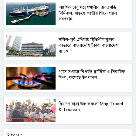
আংশিক চালু মহেশখালীর এলএনজি
টার্মিনাল, বাড়ছে জাতীয় গ্রিডে গ্যাস
সরবরাহ
দক্ষিণ-পূর্ব এশিয়ায় স্থিতিশীল মুদ্রার
কাতারে বাংলাদেশি টাকা: বাংলাদেশ
ব্যাংক
গ্যাস সংকটে বিপর্যস্ত প্লাস্টিক ও সিরামিক
শিল্প, কমেছে উৎপাদন
রিয়াদে যাত্রা শুরু করলো Mnjr Travel
& Tourism,
ট্যাগস :