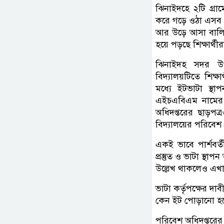
ঝিনাইদহে ২টি গ্রা
করে গড়ে ওঠা এসব অ
আর উড়ে আসা বালি বি
হয়ে পড়ছে শিক্ষার্থীর
ঝিনাইদহ সদর উপ
বিদ্যালয়টিতে শিক্ষ
মধ্যে ইটভাটা স্
এইচএবিএম নামের 
অধিদপ্তরের ছাড়পত্
বিদ্যালয়ের পরিবেশ
একই ভাবে পার্শবর্
প্রস্তুত ও ভাটা স্
উল্লেখ থাকলেও এখা
ভাটা কর্তৃপক্ষের দ
কেন ইট পোড়ানো হচ
পরিবেশ অধিদপ্তরের ক