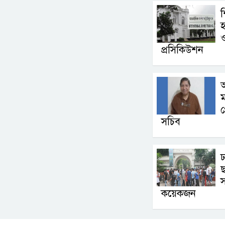
শ
হ
ও
প্রসিকিউশন
অ
ম
গ
সচিব
ছ
স
কয়েকজন