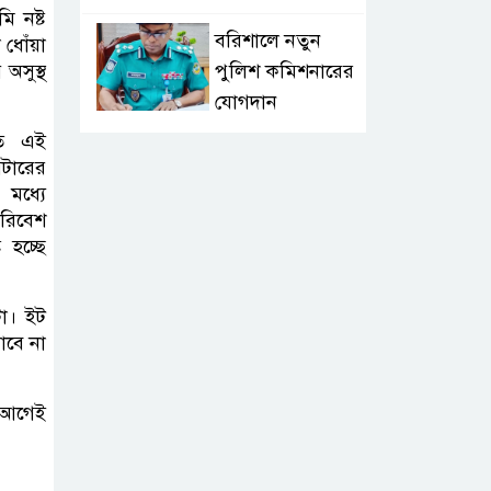
ি নষ্ট
বরিশালে নতুন
 ধোঁয়া
পুলিশ কমিশনারের
অসুস্থ
যোগদান
িত এই
লংলেই পাড়ার
িটারের
মানুষের পানির
মধ্যে
রিবেশ
সংকট দূর করতে
 হচ্ছে
সেনাবাহিনীর নতুন উদ্যোগ
ঝালকাঠি সদর
টা। ইট
াবে না
পৌরসভার সমস্যা
ও সম্ভাবনা বিষয়ক
নাগরিক সংলাপ অনুষ্ঠিত
র আগেই
মোবাইল নয়, হাতে