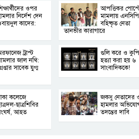
িক্ষার্থীদের ওপর
আপত্তিকর পোস্ট
ামলার নির্দেশ দেন
মামলায় এনসিপ
বায়দুল কাদের:
বহিষ্কৃত নেতা
তানভীর কারাগারে
রফানেজ ট্রাস্ট
গুলি করে ও কুপ
ামলার জাল নথি:
হত্যা করা হয় ৬
্রেপ্তার সাবেক যুগ্ম
সাংবাদিককে!
ঢাকা কলেজে
জকসু নেতাদের
াত্রদল-ছাত্রশিবির
হামলার অভিযো
ংঘর্ষ, আহত
তদন্তের দাবি