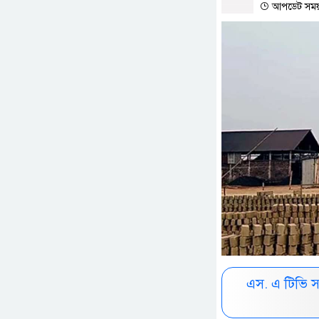
আপডেট সময় 
এস. এ টিভি 