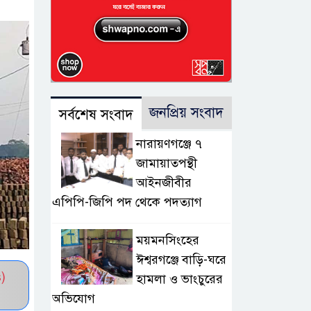
জনপ্রিয় সংবাদ
সর্বশেষ সংবাদ
নারায়ণগঞ্জে ৭
জামায়াতপন্থী
আইনজীবীর
এপিপি-জিপি পদ থেকে পদত্যাগ
ময়মনসিংহের
ঈশ্বরগঞ্জে বাড়ি-ঘরে
)
হামলা ও ভাংচুরের
অভিযোগ