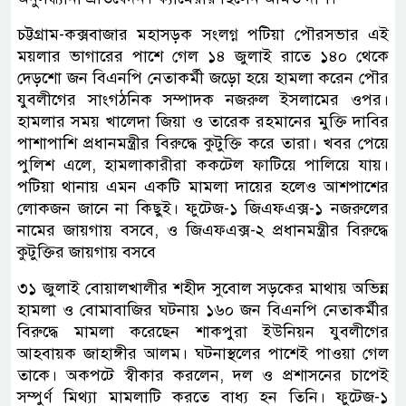
চট্টগ্রাম-কক্সবাজার মহাসড়ক সংলগ্ন পটিয়া পৌরসভার এই
ময়লার ভাগারের পাশে গেল ১৪ জুলাই রাতে ১৪০ থেকে
দেড়শো জন বিএনপি নেতাকর্মী জড়ো হয়ে হামলা করেন পৌর
যুবলীগের সাংগঠনিক সম্পাদক নজরুল ইসলামের ওপর।
হামলার সময় খালেদা জিয়া ও তারেক রহমানের মুক্তি দাবির
পাশাপাশি প্রধানমন্ত্রীর বিরুদ্ধে কুটুক্তি করে তারা। খবর পেয়ে
পুলিশ এলে, হামলাকারীরা ককটেল ফাটিয়ে পালিয়ে যায়।
পটিয়া থানায় এমন একটি মামলা দায়ের হলেও আশপাশের
লোকজন জানে না কিছুই। ফুটেজ-১ জিএফএক্স-১ নজরুলের
নামের জায়গায় বসবে, ও জিএফএক্স-২ প্রধানমন্ত্রীর বিরুদ্ধে
কুটুক্তির জায়গায় বসবে
৩১ জুলাই বোয়ালখালীর শহীদ সুবোল সড়কের মাথায় অভিন্ন
হামলা ও বোমাবাজির ঘটনায় ১৬০ জন বিএনপি নেতাকর্মীর
বিরুদ্ধে মামলা করেছেন শাকপুরা ইউনিয়ন যুবলীগের
আহবায়ক জাহাঙ্গীর আলম। ঘটনাস্থলের পাশেই পাওয়া গেল
তাকে। অকপটে স্বীকার করলেন, দল ও প্রশাসনের চাপেই
সম্পুর্ণ মিথ্যা মামলাটি করতে বাধ্য হন তিনি। ফুটেজ-১