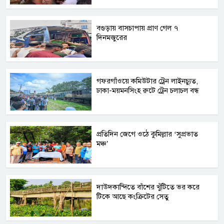
বগুড়ায় বাসচাপায় প্রাণ গেল ৭
দিনমজুরের
গফরগাঁওয়ে কমিউটার ট্রেন লাইনচ্যুত,
ঢাকা-ময়মনসিংহ রুটে ট্রেন চলাচল বন্ধ
প্রতিদিন জেগে ওঠে কুমিল্লার ‘সুপ্রভাত
মঞ্চ’
দাউদকান্দিতে বাঁশের খুঁটিতে ভর করে
টিকে আছে কংক্রিটের সেতু