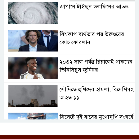
জাপানে টাইফুন ডলফিনের আতঙ্ক
বিশ্বকাপ ব্যর্থতার পর উরুগুয়ের
কোচ ফোরলান
২০৩২ সাল পর্যন্ত রিয়ালেই থাকছেন
ভিনিসিয়ুস জুনিয়র
সৌদিতে হুথিদের হামলা, বিদেশিসহ
আহত ১১
সিলেটে দুই বাসের মুখোমুখি সংঘর্ষে
নিহত বেড়ে ৯, আহত ১৪