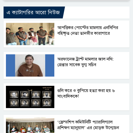
এ ক্যাটাগরির আরো নিউজ
আপত্তিকর পোস্টের মামলায় এনসিপির
বহিষ্কৃত নেতা তানভীর কারাগারে
অরফানেজ ট্রাস্ট মামলার জাল নথি:
গ্রেপ্তার সাবেক যুগ্ম সচিব
গুলি করে ও কুপিয়ে হত্যা করা হয় ৬
সাংবাদিককে!
‘ফ্রেন্ডশিপ কমিউনিটি প্যারালিগ্যাল
প্রশিক্ষণ ম্যানুয়াল’ এর মোড়ক উন্মোচন