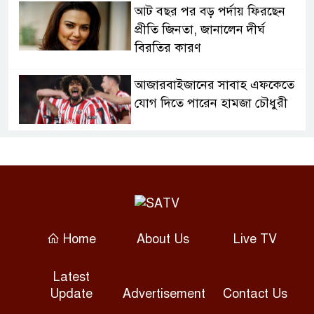
আট বছর পর বড় পর্দায় ফিরছেন
প্রীতি জিনতা, জানালেন দীর্ঘ
বিরতির কারণ
আজারবাইজানের সাবাহ এফকেতে
যোগ দিতে পারেন হামজা চৌধুরী
লিগস কাপে মেসির জোড়া গোলে
ইন্টার মায়ামির দাপুটে জয়
ওয়েস্ট ইন্ডিজকে হারিয়ে সিরিজ
সমতায় শেষ করল পাকিস্তান
Home
About Us
Live TV
কুমিল্লায় সোহান হত্যা মামলায় বৃদ্ধ
Latest
মিজানুর রহমানের যাবজ্জীবন
Update
Advertisement
Contact Us