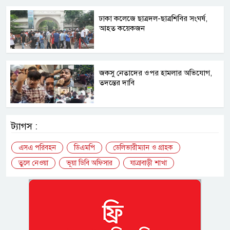
ঢাকা কলেজে ছাত্রদল-ছাত্রশিবির সংঘর্ষ,
আহত কয়েকজন
জকসু নেতাদের ওপর হামলার অভিযোগ,
তদন্তের দাবি
ট্যাগস :
এসএ পরিবহন
ডিএমপি
ডেলিভারীম্যান ও গ্রাহক
তুলে নেওয়া
ভূয়া ডিবি অফিসার
যাত্রাবাড়ী শাখা