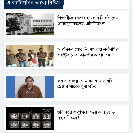
এ ক্যাটাগরির আরো নিউজ
শিক্ষার্থীদের ওপর হামলার নির্দেশ দেন
ওবায়দুল কাদের: প্রসিকিউশন
আপত্তিকর পোস্টের মামলায় এনসিপির
বহিষ্কৃত নেতা তানভীর কারাগারে
অরফানেজ ট্রাস্ট মামলার জাল নথি:
গ্রেপ্তার সাবেক যুগ্ম সচিব
গুলি করে ও কুপিয়ে হত্যা করা হয় ৬
সাংবাদিককে!