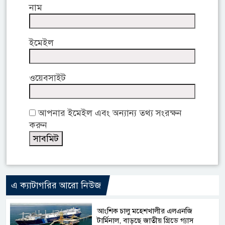
নাম
ইমেইল
ওয়েবসাইট
আপনার ইমেইল এবং অন্যান্য তথ্য সংরক্ষন
করুন
এ ক্যাটাগরির আরো নিউজ
আংশিক চালু মহেশখালীর এলএনজি
টার্মিনাল, বাড়ছে জাতীয় গ্রিডে গ্যাস