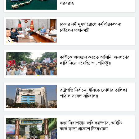
সরবরাহ
ঢাকার নদীদূষণ রোধে কর্মপরিকল্পনা
চাইলেন প্রধানমন্ত্রী
কাউকে অসম্মান করতে আসিনি, জনগণের
দাবি নিয়ে এসেছি: ডা. শফিকুর
রাষ্ট্রপতি নির্বাচন: ইসিতে ভোটার তালিকা
পাঠাল সংসদ সচিবালয়
কড়া নিরাপত্তায় জবি ক্যাম্পাস, আইডি
কার্ড ছাড়া প্রবেশে নিষেধাজ্ঞা