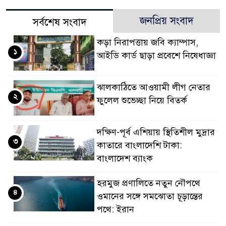
জনপ্রিয় সংবাদ
সর্বশেষ সংবাদ
কড়া নিরাপত্তায় জবি ক্যাম্পাস,
১
আইডি কার্ড ছাড়া প্রবেশে নিষেধাজ্ঞা
ঝালকাঠিতে আওয়ামী লীগ নেতার
২
ফুলেল শুভেচ্ছা নিয়ে বিতর্ক
দক্ষিণ-পূর্ব এশিয়ায় স্থিতিশীল মুদ্রার
৩
কাতারে বাংলাদেশি টাকা:
বাংলাদেশ ব্যাংক
হরমুজ প্রণালিতে নতুন নৌপথে
৪
ওমানের সঙ্গে সমঝোতা চূড়ান্তের
পথে: ইরান