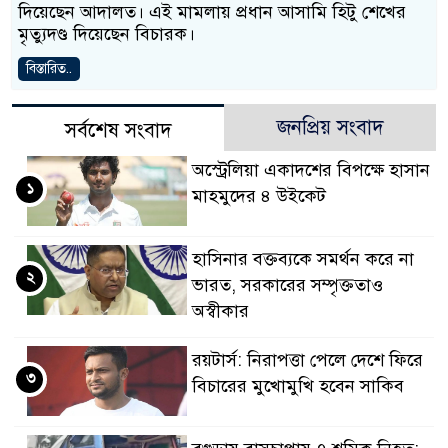
দিয়েছেন আদালত। এই মামলায় প্রধান আসামি হিটু শেখের
মৃত্যুদণ্ড দিয়েছেন বিচারক।
বিস্তারিত..
জনপ্রিয় সংবাদ
সর্বশেষ সংবাদ
অস্ট্রেলিয়া একাদশের বিপক্ষে হাসান
১
মাহমুদের ৪ উইকেট
হাসিনার বক্তব্যকে সমর্থন করে না
২
ভারত, সরকারের সম্পৃক্ততাও
অস্বীকার
রয়টার্স: নিরাপত্তা পেলে দেশে ফিরে
৩
বিচারের মুখোমুখি হবেন সাকিব