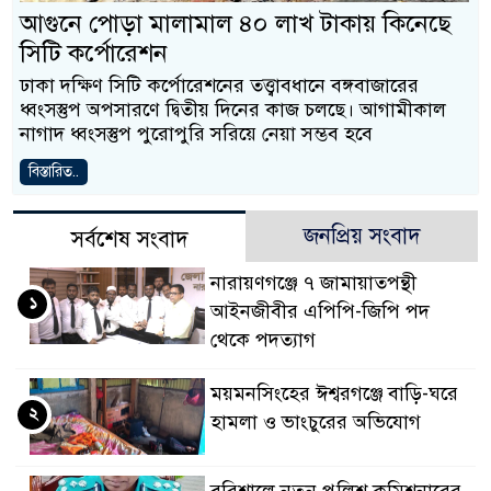
আগুনে পোড়া মালামাল ৪০ লাখ টাকায় কিনেছে
সিটি কর্পোরেশন
ঢাকা দক্ষিণ সিটি কর্পোরেশনের তত্ত্বাবধানে বঙ্গবাজারের
ধ্বংসস্তুপ অপসারণে দ্বিতীয় দিনের কাজ চলছে। আগামীকাল
নাগাদ ধ্বংসস্তুপ পুরোপুরি সরিয়ে নেয়া সম্ভব হবে
বিস্তারিত..
জনপ্রিয় সংবাদ
সর্বশেষ সংবাদ
নারায়ণগঞ্জে ৭ জামায়াতপন্থী
১
আইনজীবীর এপিপি-জিপি পদ
থেকে পদত্যাগ
ময়মনসিংহের ঈশ্বরগঞ্জে বাড়ি-ঘরে
২
হামলা ও ভাংচুরের অভিযোগ