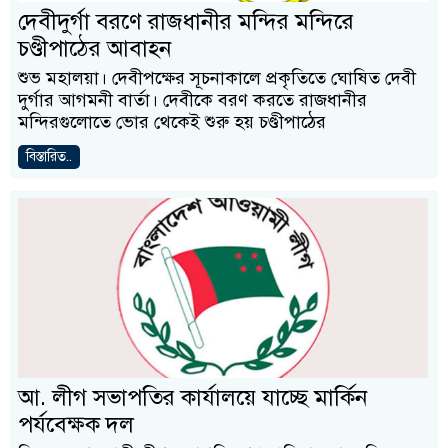
দেবীদুর্গা বরণে রাজধানীর মন্দির মন্দিরে
চণ্ডীপাঠের আবাহন
শুভ মহালয়া। দেবীপক্ষের সূচনাকালে প্রকৃতিতে ঘোষিত দেবী
দুর্গার আগমনী বার্তা। দেবীকে বরণ করতে রাজধানীর
মন্দিরগুলোতে ভোর থেকেই শুরু হয় চণ্ডীপাঠের
বিস্তারিত..
আ. লীগ সভাপতির কার্যালয়ে যাচ্ছে মার্কিন
পর্যবেক্ষক দল