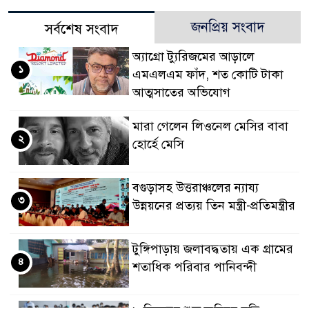
জনপ্রিয় সংবাদ
সর্বশেষ সংবাদ
অ্যাগ্রো ট্যুরিজমের আড়ালে
১
এমএলএম ফাঁদ, শত কোটি টাকা
আত্মসাতের অভিযোগ
মারা গেলেন লিওনেল মেসির বাবা
২
হোর্হে মেসি
বগুড়াসহ উত্তরাঞ্চলের ন্যায্য
৩
উন্নয়নের প্রত্যয় তিন মন্ত্রী-প্রতিমন্ত্রীর
টুঙ্গিপাড়ায় জলাবদ্ধতায় এক গ্রামের
৪
শতাধিক পরিবার পানিবন্দী