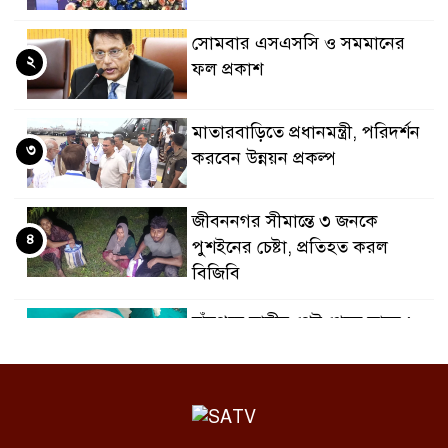
সোমবার এসএসসি ও সমমানের
২
ফল প্রকাশ
মাতারবাড়িতে প্রধানমন্ত্রী, পরিদর্শন
৩
করবেন উন্নয়ন প্রকল্প
জীবননগর সীমান্তে ৩ জনকে
৪
পুশইনের চেষ্টা, প্রতিহত করল
বিজিবি
চাঁদপুরে নারীর পেট থেকে সাড়ে ৬
৫
কেজির টিউমার অপসারণ
বগুড়ায় দুই ট্রাকের সংঘর্ষে নিহত ২,
৬
আহত ৩