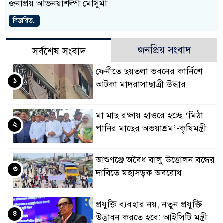
জনপ্রিয় অভিনয়শিল্পী মৌসুমী
বিস্তারিত..
জনপ্রিয় সংবাদ
সর্বশেষ সংবাদ
ফেনীতে ছয়তলা ভবনের কার্নিশে
১
আটকা মাদরাসাছাত্রী উদ্ধার
মা মাছ রক্ষায় হাওরে হচ্ছে ‘মিঠা
২
পানির মাছের অভয়াশ্রম’-কৃষিমন্ত্রী
আশুগঞ্জে অবৈধ বালু উত্তোলন বন্ধের
৩
দাবিতে মহাসড়ক অবরোধ
প্রযুক্তি ব্যবহার নয়, নতুন প্রযুক্তি
৪
উদ্ভাবন করতে হবে: আইসিটি মন্ত্রী