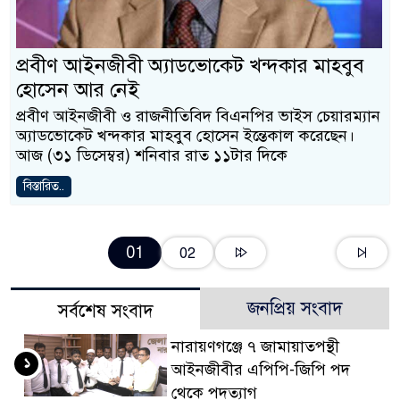
প্রবীণ আইনজীবী অ্যাডভোকেট খন্দকার মাহবুব
হোসেন আর নেই
প্রবীণ আইনজীবী ও রাজনীতিবিদ বিএনপির ভাইস চেয়ারম্যান
অ্যাডভোকেট খন্দকার মাহবুব হোসেন ইন্তেকাল করেছেন।‌
আজ (৩১ ডিসেম্বর) শনিবার রাত ১১টার দিকে
বিস্তারিত..
01
02
জনপ্রিয় সংবাদ
সর্বশেষ সংবাদ
নারায়ণগঞ্জে ৭ জামায়াতপন্থী
১
আইনজীবীর এপিপি-জিপি পদ
থেকে পদত্যাগ