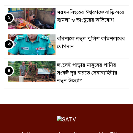
ময়মনসিংহের ঈশ্বরগঞ্জে বাড়ি-ঘরে
২
হামলা ও ভাংচুরের অভিযোগ
বরিশালে নতুন পুলিশ কমিশনারের
৩
যোগদান
লংলেই পাড়ার মানুষের পানির
৪
সংকট দূর করতে সেনাবাহিনীর
নতুন উদ্যোগ
ঝালকাঠি সদর পৌরসভার সমস্যা ও
৫
সম্ভাবনা বিষয়ক নাগরিক সংলাপ
অনুষ্ঠিত
মোবাইল নয়, হাতে খুন্তি-কোদাল;
৬
মহিষমারা কলেজের শিক্ষার্থীদের