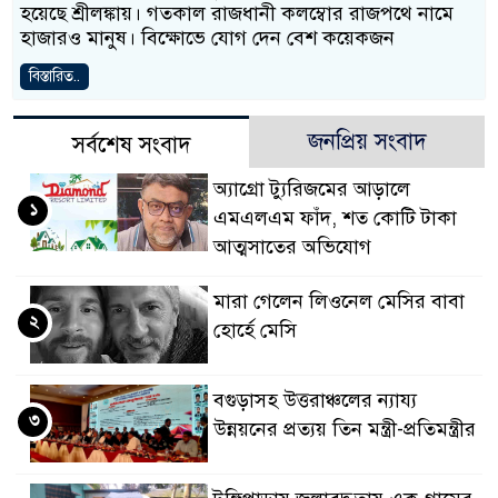
হয়েছে শ্রীলঙ্কায়। গতকাল রাজধানী কলম্বোর রাজপথে নামে
হাজারও মানুষ। বিক্ষোভে যোগ দেন বেশ কয়েকজন
বিস্তারিত..
জনপ্রিয় সংবাদ
সর্বশেষ সংবাদ
অ্যাগ্রো ট্যুরিজমের আড়ালে
১
এমএলএম ফাঁদ, শত কোটি টাকা
আত্মসাতের অভিযোগ
মারা গেলেন লিওনেল মেসির বাবা
২
হোর্হে মেসি
বগুড়াসহ উত্তরাঞ্চলের ন্যায্য
৩
উন্নয়নের প্রত্যয় তিন মন্ত্রী-প্রতিমন্ত্রীর