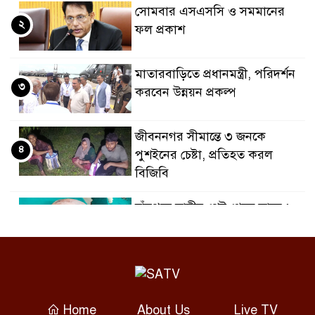
সোমবার এসএসসি ও সমমানের
২
ফল প্রকাশ
মাতারবাড়িতে প্রধানমন্ত্রী, পরিদর্শন
৩
করবেন উন্নয়ন প্রকল্প
জীবননগর সীমান্তে ৩ জনকে
৪
পুশইনের চেষ্টা, প্রতিহত করল
বিজিবি
চাঁদপুরে নারীর পেট থেকে সাড়ে ৬
৫
কেজির টিউমার অপসারণ
বগুড়ায় দুই ট্রাকের সংঘর্ষে নিহত ২,
৬
আহত ৩
Home
About Us
Live TV