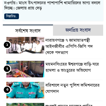
নওগাঁয়। মাংস উৎপাদনের পাশাপাশি খামারিদের ভাগ্য বদলে
দিচ্ছে। জেলায় প্রায় দেড়
বিস্তারিত..
জনপ্রিয় সংবাদ
সর্বশেষ সংবাদ
নারায়ণগঞ্জে ৭ জামায়াতপন্থী
১
আইনজীবীর এপিপি-জিপি পদ
থেকে পদত্যাগ
ময়মনসিংহের ঈশ্বরগঞ্জে বাড়ি-ঘরে
২
হামলা ও ভাংচুরের অভিযোগ
বরিশালে নতুন পুলিশ কমিশনারের
৩
যোগদান