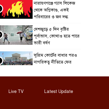
নারায়ণগঞ্জে গ্যাস লিকেজ
২
থেকে অগ্নিকাণ্ড, একই
পরিবারের ৩ জন দগ্ধ
দেশজুড়ে ৫ দিন বৃষ্টির
৩
পূর্বাভাস, কোথাও হতে পারে
ভারী বর্ষণ
সুপ্রিম কোর্টের বাধার পরও
৪
নাগরিকত্ব নীতিতে ফের
কঠোর ট্রাম্প
অস্ত্রের ঘাটতি স্বীকার
৫
করলেন ট্রাম্প, বললেন যুদ্ধ
Live TV
Latest Update
‘খুব শিগগিরই’ শেষ হবে
গণমাধ্যমে গোয়েন্দা চাপ