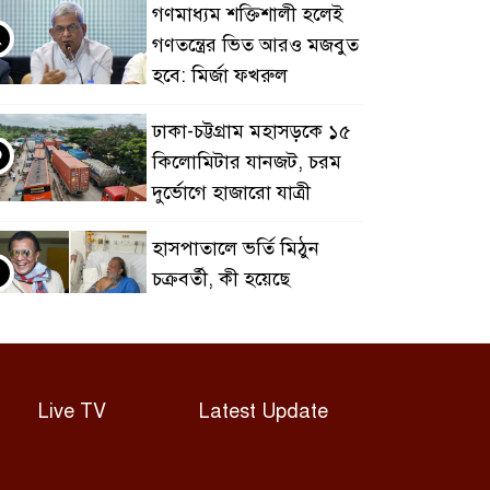
গণমাধ্যম শক্তিশালী হলেই
২
গণতন্ত্রের ভিত আরও মজবুত
হবে: মির্জা ফখরুল
ঢাকা-চট্টগ্রাম মহাসড়কে ১৫
৩
কিলোমিটার যানজট, চরম
দুর্ভোগে হাজারো যাত্রী
হাসপাতালে ভর্তি মিঠুন
৪
চক্রবর্তী, কী হয়েছে
অভিনেতার?
ফটো সাংবাদিককে হত্যার
৫
হুমকির অভিযোগ,
Live TV
Latest Update
কেরানীগঞ্জ থানায় জিডি
থাইল্যান্ডের স্কুলে শিক্ষার্থী