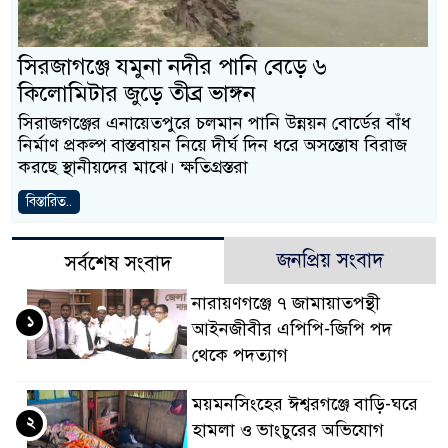
সিরজাগঞ্জে যমুনা নদীর পানি বেড়ে ৬
কিলোমিটার জুড়ে তীব্র ভাঙ্গন
সিরাজগঞ্জের এনায়েতপুরে চলমান পানি উন্নয়ন বোর্ডের বাঁধ
নির্মাণ প্রকল্প বাস্তবায়ন নিয়ে দীর্ঘ দিন ধরে অসন্তোষ বিরাজ
করছে স্থানীয়দের মাঝে। ক্ষতিগ্রস্তরা
বিস্তারিত..
জনপ্রিয় সংবাদ
সর্বশেষ সংবাদ
নারায়ণগঞ্জে ৭ জামায়াতপন্থী
১
আইনজীবীর এপিপি-জিপি পদ
থেকে পদত্যাগ
ময়মনসিংহের ঈশ্বরগঞ্জে বাড়ি-ঘরে
২
হামলা ও ভাংচুরের অভিযোগ