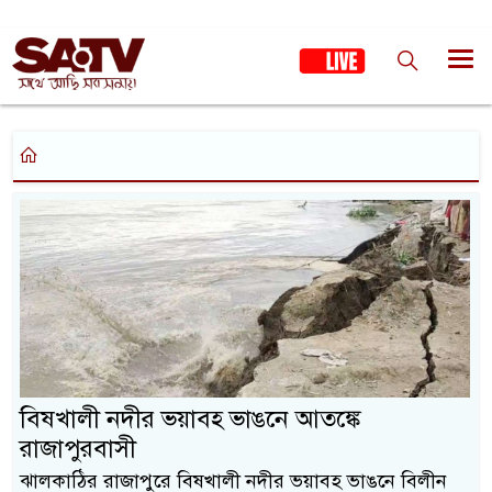
বিষখালী নদীর ভয়াবহ ভাঙনে আতঙ্কে
রাজাপুরবাসী
ঝালকাঠির রাজাপুরে বিষখালী নদীর ভয়াবহ ভাঙনে বিলীন