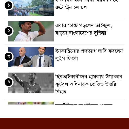
১
রুটে ট্রেন চলাচল
এবার চোটে পড়লেন তাইজুল,
২
বাড়ছে বাংলাদেশের দুশ্চিন্তা
ইনফান্তিনোর পদত্যাগ দাবি করলেন
৩
লুইস ফিগো
ছিনতাইকারীদের হামলায় উগান্ডার
৪
ফুটবল অধিনায়ক ডেভিড উওরি
নিহত
অস্ট্রেলিয়ার নাগরিকত্ব পেলেন
৫
ইরানের দুই ‘বিদ্রোহী’ ফুটবলার