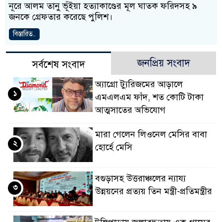
নূরে আলম তানু ভূঁইয়া হত্যাকাণ্ডের মূল ঘাতক ফরিদসহ ৯
জনকে গ্রেফতার করেছে পুলিশ।
বিস্তারিত..
জনপ্রিয় সংবাদ
সর্বশেষ সংবাদ
অ্যাগ্রো ট্যুরিজমের আড়ালে
১
এমএলএম ফাঁদ, শত কোটি টাকা
আত্মসাতের অভিযোগ
মারা গেলেন লিওনেল মেসির বাবা
২
হোর্হে মেসি
বগুড়াসহ উত্তরাঞ্চলের ন্যায্য
৩
উন্নয়নের প্রত্যয় তিন মন্ত্রী-প্রতিমন্ত্রীর