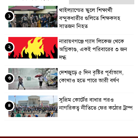
থাইল্যান্ডের স্কুলে শিক্ষার্থী
১
বন্দুকধারীর গুলিতে শিক্ষকসহ
সাতজন নিহত
নারায়ণগঞ্জে গ্যাস লিকেজ থেকে
২
অগ্নিকাণ্ড, একই পরিবারের ৩ জন
দগ্ধ
দেশজুড়ে ৫ দিন বৃষ্টির পূর্বাভাস,
৩
কোথাও হতে পারে ভারী বর্ষণ
সুপ্রিম কোর্টের বাধার পরও
৪
নাগরিকত্ব নীতিতে ফের কঠোর ট্রাম্প
অস্ত্রের ঘাটতি স্বীকার করলেন ট্রাম্প,
৫
বললেন যুদ্ধ ‘খুব শিগগিরই’ শেষ