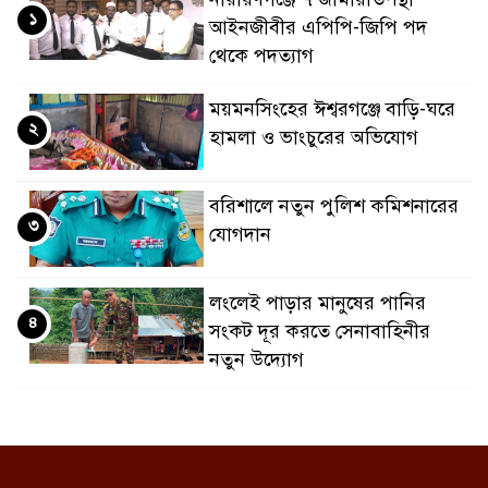
১
আইনজীবীর এপিপি-জিপি পদ
থেকে পদত্যাগ
ময়মনসিংহের ঈশ্বরগঞ্জে বাড়ি-ঘরে
২
হামলা ও ভাংচুরের অভিযোগ
বরিশালে নতুন পুলিশ কমিশনারের
৩
যোগদান
লংলেই পাড়ার মানুষের পানির
৪
সংকট দূর করতে সেনাবাহিনীর
নতুন উদ্যোগ
ঝালকাঠি সদর পৌরসভার সমস্যা ও
৫
সম্ভাবনা বিষয়ক নাগরিক সংলাপ
অনুষ্ঠিত