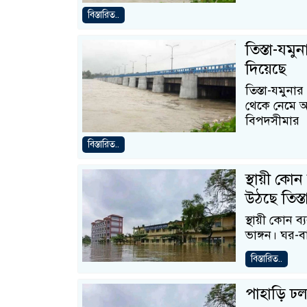
বিস্তারিত..
তিস্তা-যমুন
দিয়েছে
তিস্তা-যমুনার
থেকে নেমে আ
বিপদসীমার
বিস্তারিত..
স্থায়ী কোন
উঠছে তিস্ত
স্থায়ী কোন ব্
ভাঙ্গন। ঘর-
বিস্তারিত..
পাহাড়ি ঢল 