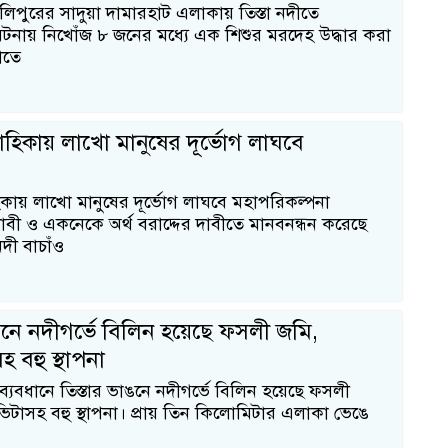
উলিপুরের সাদুয়া দামারহাট এলাকায় তিস্তা নদীতে
টনায় নিখোঁজ ৮ জনের মধ্যে এক শিশুর মরদেহ উদ্ধার করা
াতে
াহিকায় লাখো মানুষের দূর্ভোগ লাঘবে
িকায় লাখো মানুষের দূর্ভোগ লাঘবে মহাপরিকল্পনা
দাবী ও একনেকে অর্থ বরাদ্দের দাবীতে মানবনন্ধন করেছে
নদী বাচাঁও
াঙনে নদীগর্ভে বিলিন হয়েছে ফসলী জমি,
 বহু স্থাপনা
ব্যবধানে তিস্তার ভাঙনে নদীগর্ভে বিলিন হয়েছে ফসলী
টাসহ বহু স্থাপনা। প্রায় তিন কিলোমিটার এলাকা ভেঙে
১