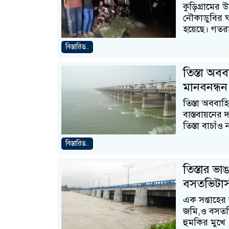
কুড়িগ্রামের 
নৌকাডুবির ঘ
হয়েছে। গতর
বিস্তারিত..
তিস্তা অবব
মানবনন্ধন
তিস্তা অববাহ
বাস্তবায়নের 
তিস্তা বাচাঁও 
বিস্তারিত..
তিস্তার ভ
বসতভিটাসহ
এক সপ্তাহের 
জমি,ও বসতভি
হুমকির মুখে