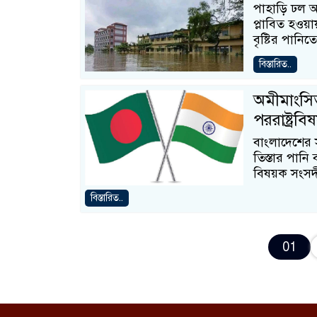
পাহাড়ি ঢল আর 
প্লাবিত হওয়
বৃষ্টির পানিতে
বিস্তারিত..
অমীমাংসিত
পররাষ্ট্রবি
বাংলাদেশের স
তিস্তার পানি 
বিষয়ক সংসদ
বিস্তারিত..
01