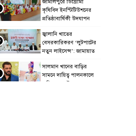
জামালপুরে ডিপ্লোমা
২
কৃষিবিদ ইনস্টিটিউশনের
প্রতিষ্ঠাবার্ষিকী উদযাপন
জ্বালানি খাতের
৩
বেসরকারিকরণ ‘লুটপাটের
নতুন লাইসেন্স’: জামায়াত
সালমান খানের বাড়ির
৪
সামনে দায়িত্ব পালনকালে
পুলিশ কনস্টেবলের মৃত্যু
প্রতিবন্ধী সেবা প্রকল্পে শেখ
৫
মোতালিবের বিরুদ্ধে নারী
হয়রানির অভিযোগ
ফেনীতে কোটি টাকার