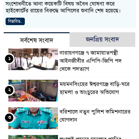
সংশোধনীতে আনা কয়েকটি বিষয় অবৈধ ঘোষণা করে
হাইকোর্টের রায়ের বিরুদ্ধে আপিলের শুনানি শেষ হয়েছে।
বিস্তারিত..
জনপ্রিয় সংবাদ
সর্বশেষ সংবাদ
নারায়ণগঞ্জে ৭ জামায়াতপন্থী
১
আইনজীবীর এপিপি-জিপি পদ
থেকে পদত্যাগ
ময়মনসিংহের ঈশ্বরগঞ্জে বাড়ি-ঘরে
২
হামলা ও ভাংচুরের অভিযোগ
বরিশালে নতুন পুলিশ কমিশনারের
৩
যোগদান