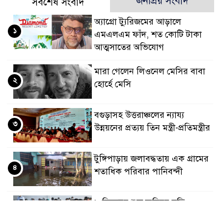
জনপ্রিয় সংবাদ
সর্বশেষ সংবাদ
অ্যাগ্রো ট্যুরিজমের আড়ালে
১
এমএলএম ফাঁদ, শত কোটি টাকা
আত্মসাতের অভিযোগ
মারা গেলেন লিওনেল মেসির বাবা
২
হোর্হে মেসি
বগুড়াসহ উত্তরাঞ্চলের ন্যায্য
৩
উন্নয়নের প্রত্যয় তিন মন্ত্রী-প্রতিমন্ত্রীর
টুঙ্গিপাড়ায় জলাবদ্ধতায় এক গ্রামের
৪
শতাধিক পরিবার পানিবন্দী
৮ ডিসেম্বর শুরু জুনিয়র বৃত্তি
৫
পরীক্ষা, বদলেছে সূচি