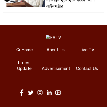
প্রক্রিয়ার মুখোমুখি হবেন, আশা
আইনমন্ত্রীর
ব্রহ্মপুত্র নদে নিখোঁজ কৃষকের
৫
মরদেহ উদ্ধার
ফেনীর সোনাগাজীতে সড়ক দুর্ঘটনায়
৬
ব্যবসায়ী নিহত, আহত ১
Home
About Us
Live TV
দেশে শান্তি-শৃঙ্খলা রক্ষার দায়িত্ব
Latest
৭
সরকারের: ডা. শফিকুর রহমান
Update
Advertisement
Contact Us
ভারত থেকে শেখ হাসিনার বক্তব্যে
৮
সরকার বিচলিত নয়: স্বরাষ্ট্রমন্ত্রী
সরকার বিপদে পড়লে গোটা দেশই