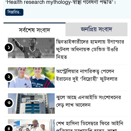
‘Health research mythology-স্বাস্থ্য গবেষণা পদ্ধতি’।
বিস্তারিত..
জনপ্রিয় সংবাদ
সর্বশেষ সংবাদ
ছিনতাইকারীদের হামলায় উগান্ডার
১
ফুটবল অধিনায়ক ডেভিড উওরি
নিহত
অস্ট্রেলিয়ার নাগরিকত্ব পেলেন
২
ইরানের দুই ‘বিদ্রোহী’ ফুটবলার
ঝুলে আছে এনআইডি সংশোধনের
৩
দেড় লাখ আবেদন
শেখ হাসিনা ডিসেম্বরে ফিরে আইনি
৪