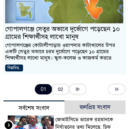
গোপালগঞ্জে সেতুর অভাবে দুর্ভোগে পড়েছেন ১০
গ্রামের শিক্ষার্থীসহ লাখো মানুষ
গোপালগঞ্জের কোটালীপাড়ায় ওয়াপদার কাটাখালের উপর
একটি সেতুর অভাবে চরম দুর্ভোগে পড়েছেন ১০ গ্রামের
শিক্ষার্থীসহ লাখো মানুষ। স্কুল-কলেজ ও কাজকর্ম করতে
বিস্তারিত..
01
02
জনপ্রিয় সংবাদ
সর্বশেষ সংবাদ
জেআইসিতে তারেক রহমানকে
১
নির্যাতনের তথ্য মিলেছে: চিফ