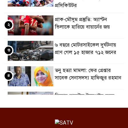
প্রসিকিউটর
প্রাক-মৌসুম প্রস্তুতি: অ্যাস্টন
২
ভিলাকে হারিয়ে বায়ার্নের জয়
৬ বছরে মোটরসাইকেল দুর্ঘটনায়
৩
প্রাণ গেল ১৫ হাজার ৭১২ জনের
তনু হত্যা মামলা: ফের গ্রেপ্তার
৪
সাবেক সেনাসদস্য হাফিজুর রহমান
রিহ্যাব-রাজউক ইন্সপেক্টর-ভবন
৫
মালিকের যোগসাজশে অনিয়ম:
রাজউক চেয়ারম্যান
রাজনৈতিক সম্পৃক্ততা যেন চিকিৎসা